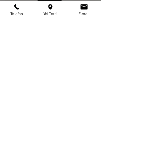
Telefon
Yol Tarifi
E-mail
Asistan Mine SARINGER
BİZİMLE İLETİŞİME GEÇİN
Adres:
Yenişehir Mah. Osmanlı Bulvarı 8/3 World
Atlantis AVM Residance
(Sabiha Gökçen Kavşağı) C Blk. D:29/30
34912 Kurtköy/Pendik/İST
Tel:
+90 216 685 12 85 - 86 - 95
/
0216 337 55