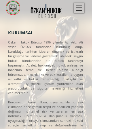
KURUMSAL
Özkan Hukuk Bürosu 1996 yılında Av. Arb. Ali
Yaşar ÖZKAN tarafından kurulmuş olup,
kurulduğu tarihten itibaren dinamik ve istikrarlı
bir gelişme ve
ilerleme göstererek, ülkedeki saygın
hukuk bürolarından biri olarak tanınmayı
başarmıştır. Adalet, hakkaniyet, hukuk anlayışı ve
inancının temel ve hedef olarak alındığı
büromuzda, meslek ilke ve etik kurallarına uygun
avukatlık ve hukuk danışmanlığı, bilirkişilik, ve
alternatif uyuşmazlık çözüm yöntemleri olan
arabuluculuk ve sigorta hakemliği hizmetleri
verilmektedir.
Büromuzun temel ilkesi, uyuşmazlıklar ortaya
çıkmadan önce gerekli tespit ve analizleri yaparak
doğması muhtemel risk ve zararları en aza
indirmek üzere hukuki danışmanlık yapmak,
uyuşmazlığın ortaya çıkmasından sonraki hukuki
süreçte ise etkin takip ve değerlendirme ile