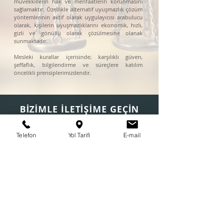
müvekkillerin hak ve menfaatlerin korunmasını
sağlamaktır. Özellikle alternatif uyuşmazlık çözüm
yöntemlerinin aktif olarak uygulayıcısı arabulucu
olarak, kişilerin uyuşmazlıklarını ekonomik, hızlı,
gizli ve gönüllü olarak çözülmesine olanak
sunmaktadır.
Mesleki kurallar içerisinde; karşılıklı güven,
şeffaflık, bilgilendirme ve süreçlere katılım
öncelikli prensiplerimizdendir.
BİZİMLE İLETİŞİME GEÇİN
Adres:
Telefon
Yol Tarifi
E-mail
Yenişehir Mah. Osmanlı Bulvarı 8/3 World
Atlantis AVM Residance
(Sabiha Gökçen Kavşağı) C Blk. D:29/30
34912 Kurtköy/Pendik/İST
Tel:
+90 216 685 12 85 - 86 - 95
/
0216 337 55
71
Fax: